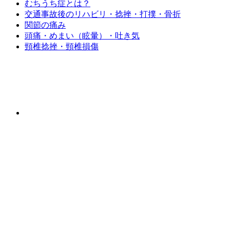
むちうち症とは？
交通事故後のリハビリ・捻挫・打撲・骨折
関節の痛み
頭痛・めまい（眩暈）・吐き気
頸椎捻挫・頸椎損傷