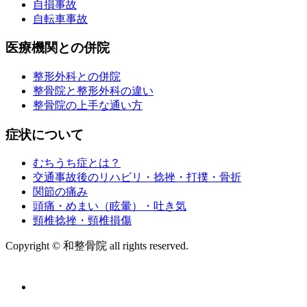
自損事故
自転車事故
医療機関との併院
整形外科との併院
整骨院と整形外科の違い
整骨院の上手な通い方
症状について
むちうち症とは？
交通事故後のリハビリ・捻挫・打撲・骨折
関節の痛み
頭痛・めまい（眩暈）・吐き気
頸椎捻挫・頸椎損傷
Copyright © 和整骨院 all rights reserved.